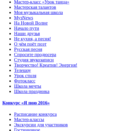
Мастер-класс «Урок танца»
Мастерская талантов
Моя музыкальная школа
МузNews
На Новой Волне
Начало пути
Наши друзья
Не кухня, а песня!
О чём поёт поэт
Русская песня
Спросите продюсера
Студия звукозаписи
Творчество! Креатив! Энергия!
Телешоу
Урок стиля
Фотокласс
Школа мечты
Школа праздника
Конкурс «Я пою 2016»
Расписание конкурса
Мастер-классы
Экскурсии для участников
Гостиничное