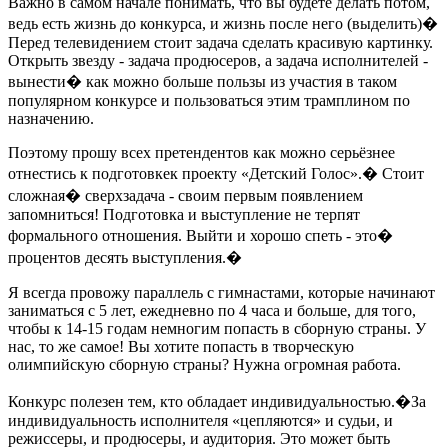
Важно в самом начале понимать, что вы будете делать потом,
ведь есть жизнь до конкурса, и жизнь после него (выделить)�
Перед телевидением стоит задача сделать красивую картинку.
Открыть звезду - задача продюсеров, а задача исполнителей -
вынести� как можно больше пользы из участия в таком
популярном конкурсе и пользоваться этим трамплином по
назначению.
Поэтому прошу всех претендентов как можно серьёзнее
отнестись к подготовкек проекту «Детский Голос».� Стоит
сложная� сверхзадача - своим первым появлением
запомниться! Подготовка и выступление не терпят
формального отношения. Выйти и хорошо спеть - это�
процентов десять выступления.�
Я всегда провожу параллель с гимнастами, которые начинают
заниматься с 5 лет, ежедневно по 4 часа и больше, для того,
чтобы к 14-15 годам немногим попасть в сборную страны. У
нас, то же самое! Вы хотите попасть в творческую
олимпийскую сборную страны? Нужна огромная работа.
Конкурс полезен тем, кто обладает индивидуальностью.�За
индивидуальность исполнителя «цепляются» и судьи, и
режиссеры, и продюсеры, и аудитория. Это может быть