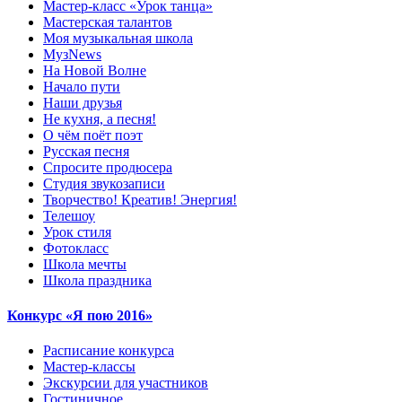
Мастер-класс «Урок танца»
Мастерская талантов
Моя музыкальная школа
МузNews
На Новой Волне
Начало пути
Наши друзья
Не кухня, а песня!
О чём поёт поэт
Русская песня
Спросите продюсера
Студия звукозаписи
Творчество! Креатив! Энергия!
Телешоу
Урок стиля
Фотокласс
Школа мечты
Школа праздника
Конкурс «Я пою 2016»
Расписание конкурса
Мастер-классы
Экскурсии для участников
Гостиничное