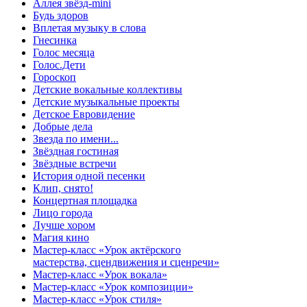
Аллея звёзд-mini
Будь здоров
Вплетая музыку в слова
Гнесинка
Голос месяца
Голос.Дети
Гороскоп
Детские вокальные коллективы
Детские музыкальные проекты
Детское Евровидение
Добрые дела
Звезда по имени...
Звёздная гостиная
Звёздные встречи
История одной песенки
Клип, снято!
Концертная площадка
Лицо города
Лучше хором
Магия кино
Мастер-класс «Урок актёрского
мастерства, сцендвижения и сценречи»
Мастер-класс «Урок вокала»
Мастер-класс «Урок композиции»
Мастер-класс «Урок стиля»