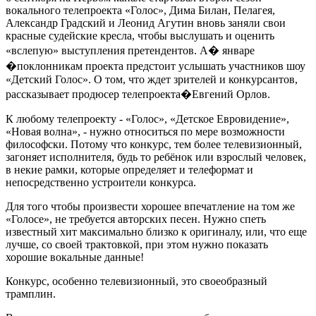
вокального телепроекта «Голос», Дима Билан, Пелагея,
Александр Градский и Леонид Агутин вновь заняли свои
красные судейские кресла, чтобы выслушать и оценить
«вслепую» выступления претендентов. А� январе
�поклонникам проекта предстоит услышать участников шоу
«Детский Голос». О том, что ждет зрителей и конкурсантов,
рассказывает продюсер телепроекта�Евгений Орлов.
К любому телепроекту - «Голос», «Детское Евровидение»,
«Новая волна», - нужно относиться по мере возможности
философски. Потому что конкурс, тем более телевизионный,
загоняет исполнителя, будь то ребёнок или взрослый человек,
в некие рамки, которые определяет и телеформат и
непосредственно устроители конкурса.
Для того чтобы произвести хорошее впечатление на том же
«Голосе», не требуется авторских песен. Нужно спеть
известный хит максимально близко к оригиналу, или, что еще
лучше, со своей трактовкой, при этом нужно показать
хорошие вокальные данные!
Конкурс, особенно телевизионный, это своеобразный
трамплин.