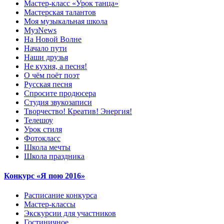
Мастер-класс «Урок танца»
Мастерская талантов
Моя музыкальная школа
МузNews
На Новой Волне
Начало пути
Наши друзья
Не кухня, а песня!
О чём поёт поэт
Русская песня
Спросите продюсера
Студия звукозаписи
Творчество! Креатив! Энергия!
Телешоу
Урок стиля
Фотокласс
Школа мечты
Школа праздника
Конкурс «Я пою 2016»
Расписание конкурса
Мастер-классы
Экскурсии для участников
Гостиничное