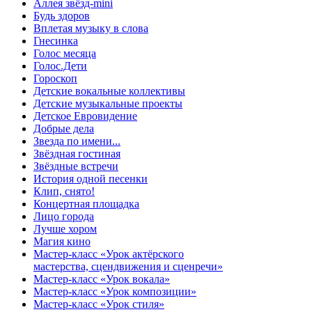
Аллея звёзд-mini
Будь здоров
Вплетая музыку в слова
Гнесинка
Голос месяца
Голос.Дети
Гороскоп
Детские вокальные коллективы
Детские музыкальные проекты
Детское Евровидение
Добрые дела
Звезда по имени...
Звёздная гостиная
Звёздные встречи
История одной песенки
Клип, снято!
Концертная площадка
Лицо города
Лучше хором
Магия кино
Мастер-класс «Урок актёрского
мастерства, сцендвижения и сценречи»
Мастер-класс «Урок вокала»
Мастер-класс «Урок композиции»
Мастер-класс «Урок стиля»