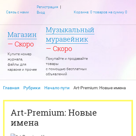
|
Регистрация
Связь с нами
Корзина: 0 товаров на сумму 0
Вход
Музыкальный
Магазин
муравейник
— Скоро
— Скоро
Купите номер
Покупайте и продавайте
журнала,
товары
файлы для
с помощью бесплатных
караоке и прочее
объявлений
Главная
Рубрики
Начало пути
Art-Premium: Новые имена
Art-Premium: Новые
имена