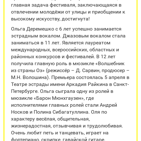
главная задача фестиваля, заключающаяся в
отвлечении молодёжи от улицы и приобщении к
высокому искусству, достигнута!
Ольга Деремешко с 6 лет успешно занимается
эстрадным вокалом. Джазовым вокалом стала
заниматься в 11 лет. Является лауреатом
международных, всероссийских, областных и
районных конкурсов и фестивалей. В 12 лет
получила главную роль в мюзикле «Волшебник
из страны Оз» (режиссёр – Д. Сарвин, продюсер –
М.Н. Волошина). Премьера состоялась 5 апреля в
Театре эстрады имени Аркадия Райкина в Санкт-
Петербурге. Ольга сыграла одну из ролей в
мюзикле «Барон Мюнхгаузен», где
исполнителями главных ролей стали Андрей
Носков и Полина Сибагатуллина. Оля по
характеру весёлая, общительная,
жизнерадостная, отзывчивая и трудолюбивая.
Очень любит петь и танцевать, играет на
фортепиано, скрипке, гавайской гитаре.