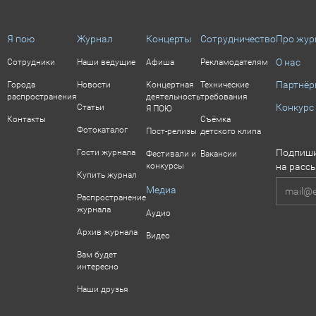
Я пою
Журнал
Концерты
Сотрудничество
Про жур
О нас
Сотрудники
Наши ведущие
Афиша
Рекламодателям
Партнё
Города
Новости
Концертная
Технические
распространения
деятельность
требования
Конкурс
Статьи
Я ПОЮ
Контакты
Съёмка
Фотокаталог
Пост-релизы
детского клипа
Подпиши
Гости журнала
Фестивали и
Вакансии
конкурсы
на расс
Купить журнал
Медиа
Распространение
журнала
Аудио
Архив журнала
Видео
Вам будет
интересно
Наши друзья