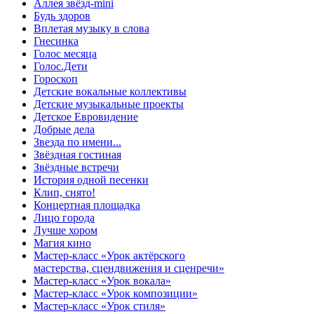
Аллея звёзд-mini
Будь здоров
Вплетая музыку в слова
Гнесинка
Голос месяца
Голос.Дети
Гороскоп
Детские вокальные коллективы
Детские музыкальные проекты
Детское Евровидение
Добрые дела
Звезда по имени...
Звёздная гостиная
Звёздные встречи
История одной песенки
Клип, снято!
Концертная площадка
Лицо города
Лучше хором
Магия кино
Мастер-класс «Урок актёрского
мастерства, сцендвижения и сценречи»
Мастер-класс «Урок вокала»
Мастер-класс «Урок композиции»
Мастер-класс «Урок стиля»