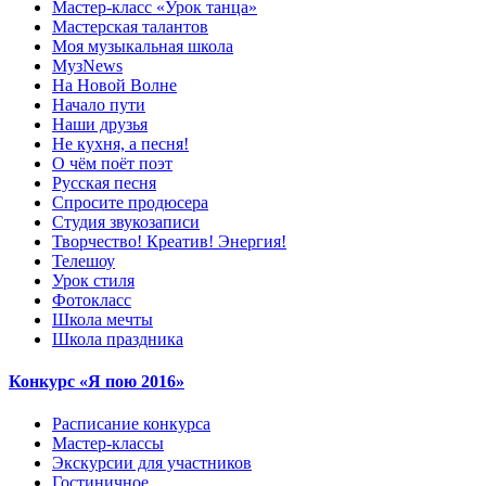
Мастер-класс «Урок танца»
Мастерская талантов
Моя музыкальная школа
МузNews
На Новой Волне
Начало пути
Наши друзья
Не кухня, а песня!
О чём поёт поэт
Русская песня
Спросите продюсера
Студия звукозаписи
Творчество! Креатив! Энергия!
Телешоу
Урок стиля
Фотокласс
Школа мечты
Школа праздника
Конкурс «Я пою 2016»
Расписание конкурса
Мастер-классы
Экскурсии для участников
Гостиничное