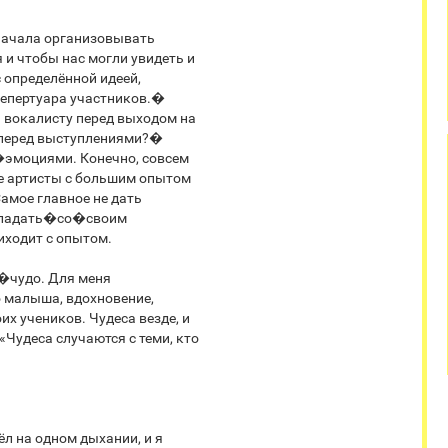
 начала организовывать
и чтобы нас могли увидеть и
определённой идеей,
репертуара участников.�
 вокалисту перед выходом на
 перед выступлениями?�
�эмоциями. Конечно, совсем
е артисты с большим опытом
Самое главное не дать
овладать�со�своим
ходит с опытом.
�чудо. Для меня
о малыша, вдохновение,
их учеников. Чудеса везде, и
«Чудеса случаются с теми, кто
л на одном дыхании, и я