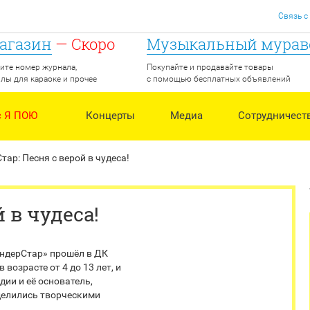
Связь с
агазин
— Скоро
Музыкальный мурав
ите номер журнала,
Покупайте и продавайте товары
лы для караоке и прочее
с помощью бесплатных объявлений
с Я ПОЮ
Концерты
Медиа
Сотрудничест
тар: Песня с верой в чудеса!
 в чудеса!
индерСтар» прошёл в ДК
возрасте от 4 до 13 лет, и
ии и её основатель,
оделились творческими