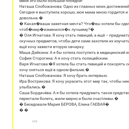
меня это было большой победой!
Наташа Слобожанова: Одно из главных моих достижений 
Сегодня я выступила хорошо, моя мама мною гордится и 
довольна.�
� Какая�ваша заветная мечта? Что�вы хотели бы сдел
чтоб�мир�изменился�к лучшему?�
� Оля Игнатова: Я хочу стать певицей, а ещё – придумат
скучных предметов, чтобы дети сами захотели их изучать,
ещё хочу завести вторую овчарку.
Маша Дейкина: А я бы хотела поступить в медицинский и
София Сторогина: А я хочу стать полицейским.
Варя Игнатова:�Я хотела бы стать певицей и покорять се
хочу сняться ещё в одном фильме.�
Наташа Слобожанова: Я хочу брать интервью.
Ира Вострикова: Я хочу украсить этот мир так, чтобы ник
улыбались.�
Саша Бордачёва: А я бы хотела придумать такое средство
перестали болеть, жили мирно и были счастливы.�
� Беседовали Мария БЕРОВА, Елена ГАЕВАЯ�
� �
656