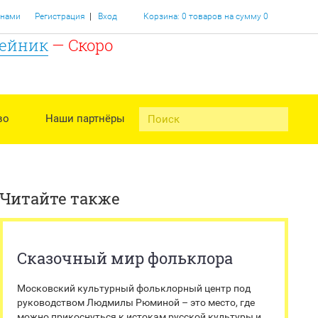
|
 нами
Регистрация
Вход
Корзина: 0 товаров на сумму 0
ейник
— Скоро
во
Наши партнёры
Читайте также
Сказочный мир фольклора
Московский культурный фольклорный центр под
руководством Людмилы Рюминой – это место, где
можно прикоснуться к истокам русской культуры и