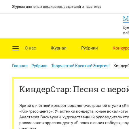
Журнал для юных вокалистов, родителей и педагогов
М
Куп
фай
О нас
Журнал
Рубрики
Конкур
Главная
Рубрики
Творчество! Креатив! Энергия!
КиндерС
КиндерСтар: Песня с верой
Яркий отчётный концерт вокально-эстрадной студии «К
«Конгресс-центр». Участники концерта, юные вокалисты в 
Анастасия Васкауцан, художественный руководитель студ
рассказали корреспонденту «Я пою» о своих победах, п
планами.