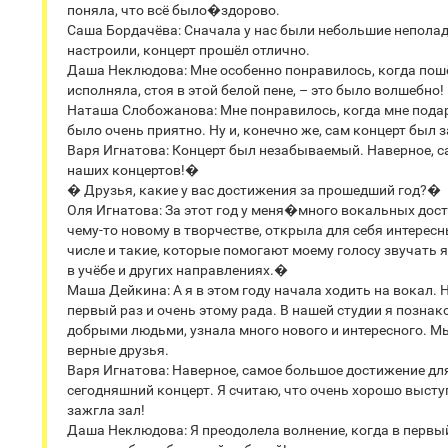
поняла, что всё было�здорово.
Саша Бордачёва: Сначала у нас были небольшие неполадк
настроили, концерт прошёл отлично.
Даша Неклюдова: Мне особенно понравилось, когда пошёл
исполняла, стоя в этой белой пене, – это было волшебно
Наташа Слобожанова: Мне понравилось, когда мне подар
было очень приятно. Ну и, конечно же, сам концерт был
Варя Игнатова: Концерт был незабываемый. Наверное, с
наших концертов!�
� Друзья, какие у вас достижения за прошедший год?�
Оля Игнатова: За этот год у меня�много вокальных дос
чему-то новому в творчестве, открыла для себя интерес
числе и такие, которые помогают моему голосу звучать 
в учёбе и других направлениях.�
Маша Дейкина: А я в этом году начала ходить на вокал. 
первый раз и очень этому рада. В нашей студии я позна
добрыми людьми, узнала много нового и интересного. М
верные друзья.
Варя Игнатова: Наверное, самое большое достижение для
сегодняшний концерт. Я считаю, что очень хорошо высту
зажгла зал!
Даша Неклюдова: Я преодолела волнение, когда в перв