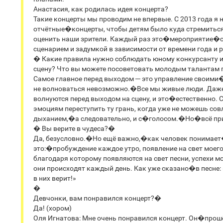
Анастасия, как родилась идея концерта?
Такие концерты мы проводим не впервые. С 2013 года я
отчётные�концерты, чтобы детям было куда стремиться 
оценить наши зрители. Каждый раз это�мероприятие�с 
сценарием и задумкой в зависимости от времени года и 
� Какие правила нужно соблюдать юному конкурсанту и
сцену? Что вы можете посоветовать молодым талантам
Самое главное перед выходом ─ это управление своими
не волноваться невозможно.�Все мы живые люди. Даж
волнуются перед выходом на сцену, и это�естественно. 
эмоциям переступить ту грань, когда уже не можешь с
дыханием,�а следовательно, и с�голосом.�Но�всё при
� Вы верите в чудеса?�
Да, безусловно.�Но ещё важно,�как человек понимает
это:�пробуждение каждое утро, появление на свет моег
благодаря которому появляются на свет песни, успехи мо
они происходят каждый день. Как уже сказано�в песне: 
в них верит!»
�
Девчонки, вам понравился концерт?�
Да! (хором)
Оля Игнатова: Мне очень понравился концерт. Он�прошё