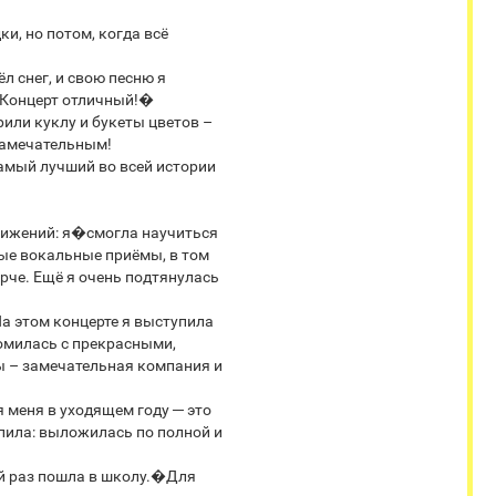
и, но потом, когда всё
 снег, и свою песню я
! Концерт отличный!�
или куклу и букеты цветов –
 замечательным!
амый лучший во всей истории
тижений: я�смогла научиться
ные вокальные приёмы, в том
ярче. Ещё я очень подтянулась
На этом концерте я выступила
комилась с прекрасными,
ы – замечательная компания и
 меня в уходящем году ─ это
пила: выложилась по полной и
ый раз пошла в школу.�Для