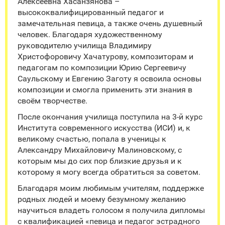
Алексеевна Хасанзянова –
высококвалифицированный педагог и
замечательная певица, а также очень душевный
человек. Благодаря художественному
руководителю училища Владимиру
Христофоровичу Хачатурову, композиторам и
педагогам по композиции Юрию Сергеевичу
Саульскому и Евгению Заготу я освоила основы
композиции и смогла применить эти знания в
своём творчестве.
После окончания училища поступила на 3-й курс
Института современного искусства (ИСИ) и, к
великому счастью, попала в ученицы к
Александру Михайловичу Малиновскому, с
которым мы до сих пор близкие друзья и к
которому я могу всегда обратиться за советом.
Благодаря моим любимым учителям, поддержке
родных людей и моему безумному желанию
научиться владеть голосом я получила дипломы
с квалификацией «певица и педагог эстрадного