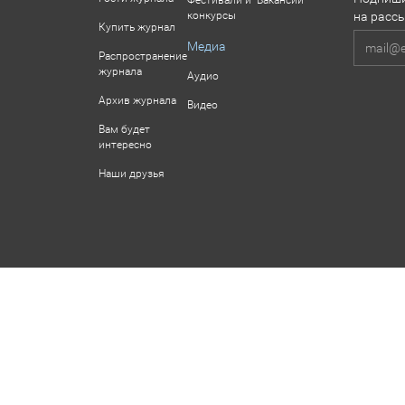
Фестивали и
Вакансии
конкурсы
на расс
Купить журнал
Медиа
Распространение
журнала
Аудио
Архив журнала
Видео
Вам будет
интересно
Наши друзья