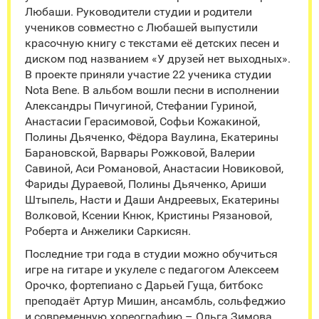
Любаши. Руководители студии и родители
учеников совместно с Любашей выпустили
красочную книгу с текстами её детских песен и
диском под названием «У друзей нет выходных».
В проекте приняли участие 22 ученика студии
Nota Bene. В альбом вошли песни в исполнении
Александры Пичугиной, Стефании Гуриной,
Анастасии Герасимовой, Софьи Кожакиной,
Полины Дьяченко, Фёдора Ваулина, Екатерины
Барановской, Варвары Рожковой, Валерии
Савиной, Аси Романовой, Анастасии Новиковой,
Фариды Дураевой, Полины Дьяченко, Ариши
Штыпель, Насти и Даши Андреевых, Екатерины
Волковой, Ксении Кнюк, Кристины Рязановой,
Роберта и Анжелики Саркисян.
Последние три года в студии можно обучиться
игре на гитаре и укулеле с педагогом Алексеем
Орочко, фортепиано с Дарьей Гуща, битбокс
преподаёт Артур Мишин, ансамбль, сольфеджио
и современную хореографию – Ольга Зимова.