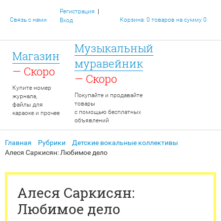
|
Регистрация
Связь с нами
Корзина: 0 товаров на сумму 0
Вход
Музыкальный
Магазин
муравейник
— Скоро
— Скоро
Купите номер
Покупайте и продавайте
журнала,
товары
файлы для
с помощью бесплатных
караоке и прочее
объявлений
Главная
Рубрики
Детские вокальные коллективы
Алеся Саркисян: Любимое дело
Алеся Саркисян:
Любимое дело