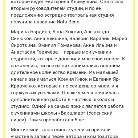
которое ведёт Екатерина Климушина. Она стала
вторым руководителем студии, и по её
предложению эстрадно-театральная студия
получила название Nota Bene.
Марина Бардина, Анна Хнкоян, Александр
Синюков, Анна Векшина, Валерия Варяник, Мария
Сироткина, Эмилия Романова, Анна Ильина и
Анастасия Горячёва – первые мои ученики-
подростки, которые доверили мне свои голоса. К
сожалению, ни все из них занимались вокалом
длительное количество времени. Из малышей
начали заниматься Ксения Кнюк и Евгения Яр-
Кравченко, которые и по сей день со мной, и я
горжусь их успехами. Позже у меня появилась
дополнительная работа в частных школах и
студиях. Одной из самых ярких является работа
с учениками школы «Бакалавр» (Успенский
лицей). Там я проработала 5 лет.
Многие мои талантливые ученики приняли
участие в записи песен автора и композитора