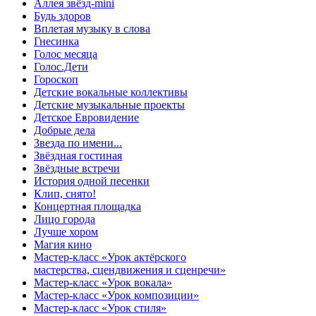
Аллея звёзд-mini
Будь здоров
Вплетая музыку в слова
Гнесинка
Голос месяца
Голос.Дети
Гороскоп
Детские вокальные коллективы
Детские музыкальные проекты
Детское Евровидение
Добрые дела
Звезда по имени...
Звёздная гостиная
Звёздные встречи
История одной песенки
Клип, снято!
Концертная площадка
Лицо города
Лучше хором
Магия кино
Мастер-класс «Урок актёрского
мастерства, сцендвижения и сценречи»
Мастер-класс «Урок вокала»
Мастер-класс «Урок композиции»
Мастер-класс «Урок стиля»