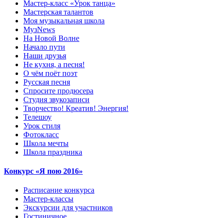
Мастер-класс «Урок танца»
Мастерская талантов
Моя музыкальная школа
МузNews
На Новой Волне
Начало пути
Наши друзья
Не кухня, а песня!
О чём поёт поэт
Русская песня
Спросите продюсера
Студия звукозаписи
Творчество! Креатив! Энергия!
Телешоу
Урок стиля
Фотокласс
Школа мечты
Школа праздника
Конкурс «Я пою 2016»
Расписание конкурса
Мастер-классы
Экскурсии для участников
Гостиничное