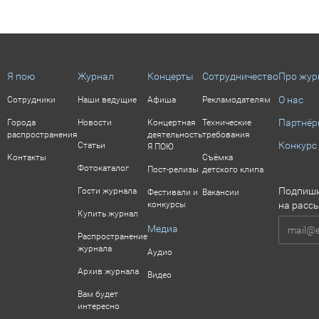
Я пою
Журнал
Концерты
Сотрудничество
Про жур
О нас
Сотрудники
Наши ведущие
Афиша
Рекламодателям
Партнё
Города
Новости
Концертная
Технические
распространения
деятельность
требования
Конкурс
Статьи
Я ПОЮ
Контакты
Съёмка
Фотокаталог
Пост-релизы
детского клипа
Подпиши
Гости журнала
Фестивали и
Вакансии
конкурсы
на расс
Купить журнал
Медиа
Распространение
журнала
Аудио
Архив журнала
Видео
Вам будет
интересно