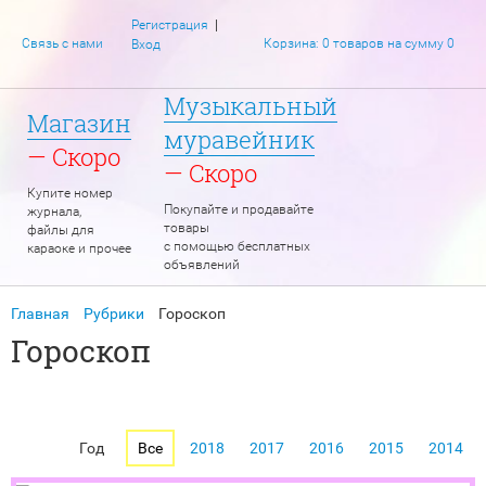
|
Регистрация
Связь с нами
Корзина: 0 товаров на сумму 0
Вход
Музыкальный
Магазин
муравейник
— Скоро
— Скоро
Купите номер
Покупайте и продавайте
журнала,
товары
файлы для
с помощью бесплатных
караоке и прочее
объявлений
Главная
Рубрики
Гороскоп
Гороскоп
Год
Все
2018
2017
2016
2015
2014