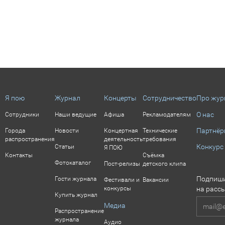
Я пою
Журнал
Концерты
Сотрудничество
Про жур
О нас
Сотрудники
Наши ведущие
Афиша
Рекламодателям
Партнё
Города
Новости
Концертная
Технические
распространения
деятельность
требования
Конкурс
Статьи
Я ПОЮ
Контакты
Съёмка
Фотокаталог
Пост-релизы
детского клипа
Подпиши
Гости журнала
Фестивали и
Вакансии
конкурсы
на расс
Купить журнал
Медиа
Распространение
журнала
Аудио