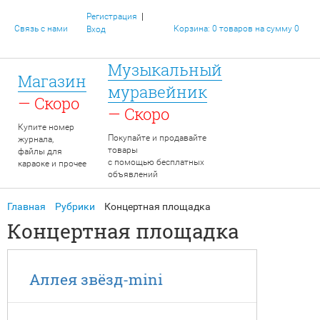
|
Регистрация
Связь с нами
Корзина: 0 товаров на сумму 0
Вход
Музыкальный
Магазин
муравейник
— Скоро
— Скоро
Купите номер
Покупайте и продавайте
журнала,
товары
файлы для
с помощью бесплатных
караоке и прочее
объявлений
Главная
Рубрики
Концертная площадка
Концертная площадка
Аллея звёзд-mini